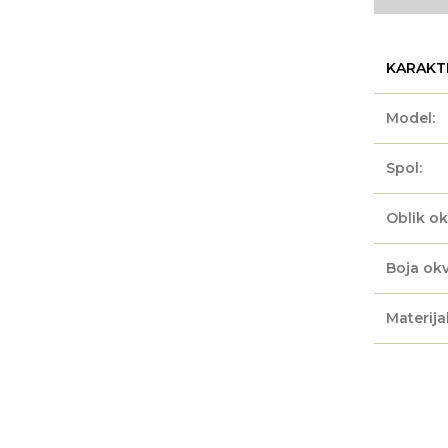
KARAKT
Model:
Spol:
Oblik ok
Boja okv
Materijal