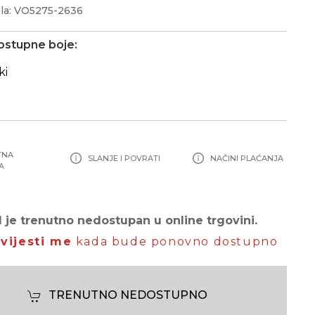
la: VO5275-2636
ostupne boje:
TNA
SLANJE I POVRATI
NAČINI PLAĆANJA
A
 je trenutno nedostupan u online trgovini.
vijesti me
kada bude ponovno dostupno
TRENUTNO NEDOSTUPNO