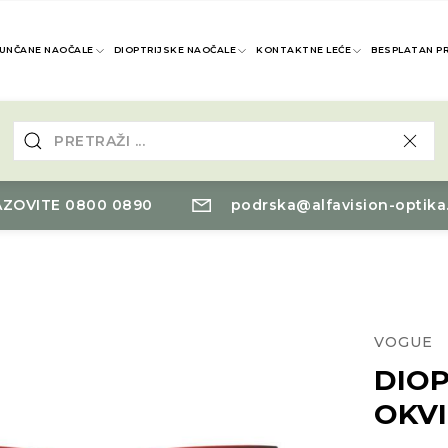
UNČANE NAOČALE
DIOPTRIJSKE NAOČALE
KONTAKTNE LEĆE
BESPLATAN P
ZOVITE 0800 0890
podrska@alfavision-optika
VOGUE
DIOP
OKV