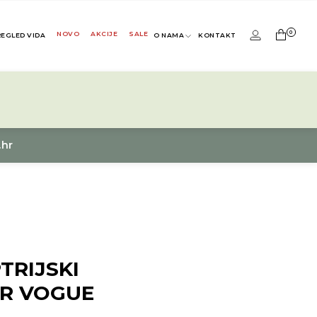
0
NOVO
AKCIJE
SALE
REGLED VIDA
O NAMA
KONTAKT
.hr
TRIJSKI
IR VOGUE