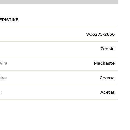
ERISTIKE
VO5275-2636
Ženski
vira
Mačkaste
ira:
Crvena
:
Acetat