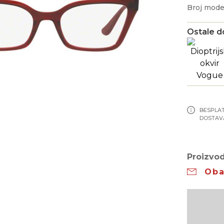
Broj mode
Ostale d
BESPLA
DOSTAV
Proizvod
Oba