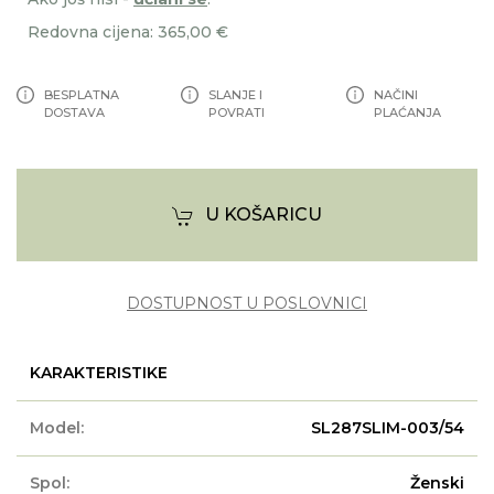
Redovna cijena: 365,00 €
BESPLATNA
SLANJE I
NAČINI
DOSTAVA
POVRATI
PLAĆANJA
U KOŠARICU
DOSTUPNOST U POSLOVNICI
KARAKTERISTIKE
Model:
SL287SLIM-003/54
Spol:
Ženski