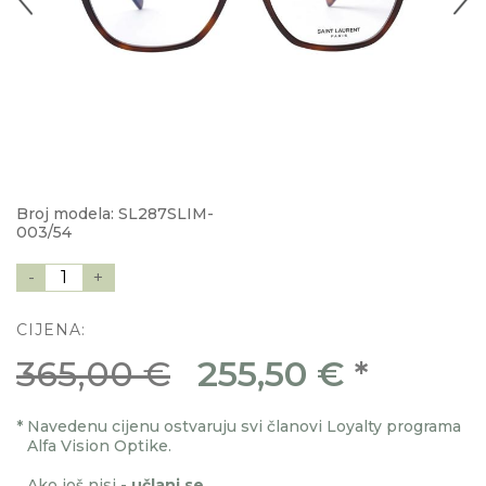
Broj modela: SL287SLIM-
003/54
-
1
+
CIJENA:
365,00 €
255,50 €
*
*
Navedenu cijenu ostvaruju svi članovi Loyalty programa
Alfa Vision Optike.
Ako još nisi -
učlani se
.