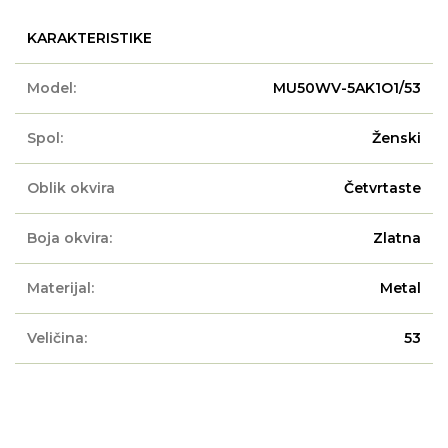
KARAKTERISTIKE
Model:
MU50WV-5AK1O1/53
Spol:
Ženski
Oblik okvira
Četvrtaste
Boja okvira:
Zlatna
Materijal:
Metal
Veličina:
53