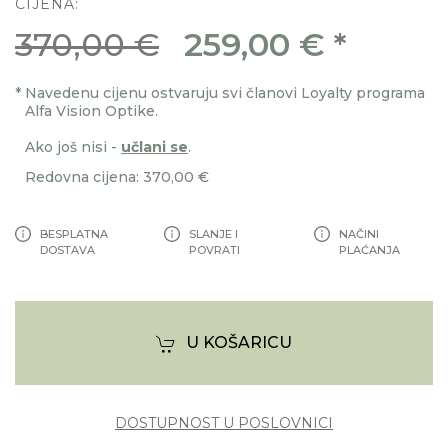
CIJENA:
370,00 €
259,00 €
*
*
Navedenu cijenu ostvaruju svi članovi Loyalty programa
Alfa Vision Optike.
Ako još nisi -
učlani se
.
Redovna cijena: 370,00 €
BESPLATNA
SLANJE I
NAČINI
DOSTAVA
POVRATI
PLAĆANJA
U KOŠARICU
DOSTUPNOST U POSLOVNICI