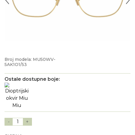
Broj modela: MU50WV-
5AK1O1/53
Ostale dostupne boje:
-
1
+