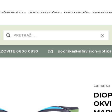
UNČANE NAOČALE
DIOPTRIJSKE NAOČALE
KONTAKTNE LEĆE
BESPLATAN P
ZOVITE 0800 0890
podrska@alfavision-optika
Lamarca
DIOP
OKVI
MAR