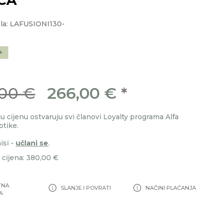
la: LAFUSIONI130-
+
00 €
266,00 €
*
 cijenu ostvaruju svi članovi Loyalty programa Alfa
ptike.
isi -
učlani se
.
cijena: 380,00 €
TNA
SLANJE I POVRATI
NAČINI PLAĆANJA
A