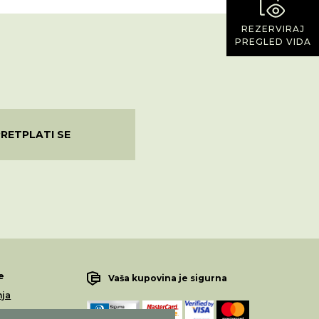
REZERVIRAJ
PREGLED VIDA
PRETPLATI SE
e
Vaša kupovina je sigurna
nja