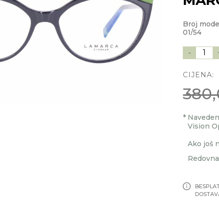
Broj mode
01/54
-
1
CIJENA:
380,
*
Navedenu
Vision O
Ako još n
Redovna 
BESPLA
DOSTAV