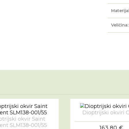
Materijal
Veličina:
Dioptrijski okviri 
trijski okvir Saint
ent SLM138-001/55
163,80 €