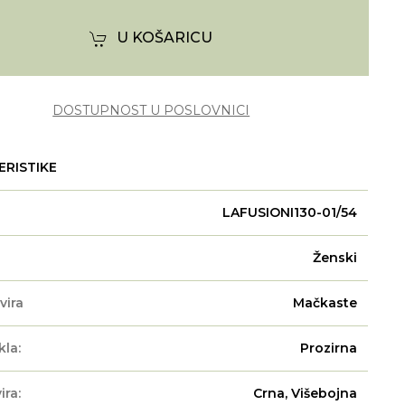
U KOŠARICU
DOSTUPNOST U POSLOVNICI
ERISTIKE
LAFUSIONI130-01/54
Ženski
vira
Mačkaste
kla:
Prozirna
ira:
Crna, Višebojna