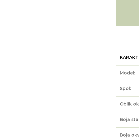
KARAKT
Model:
Spol:
Oblik ok
Boja sta
Boja okv