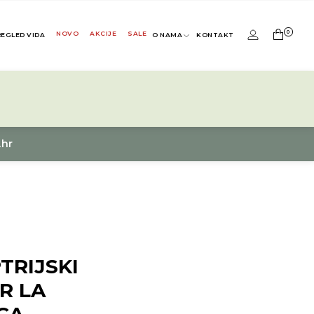
0
NOVO
AKCIJE
SALE
REGLED VIDA
O NAMA
KONTAKT
.hr
TRIJSKI
R LA
CA