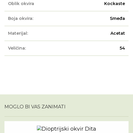
Oblik okvira
Kockaste
Boja okvira:
Smeđa
Materijal:
Acetat
Veličina:
54
MOGLO BI VAS ZANIMATI