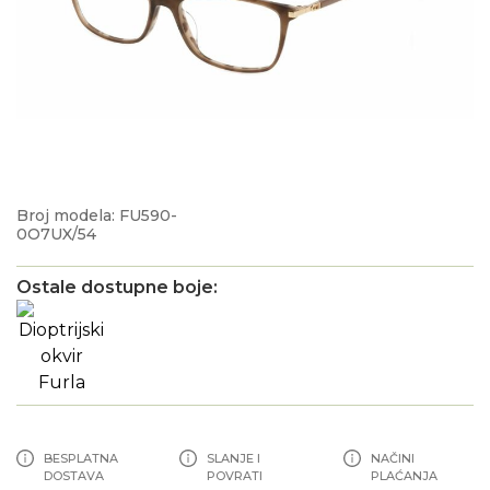
Broj modela: FU590-
0O7UX/54
Ostale dostupne boje:
BESPLATNA
SLANJE I
NAČINI
DOSTAVA
POVRATI
PLAĆANJA