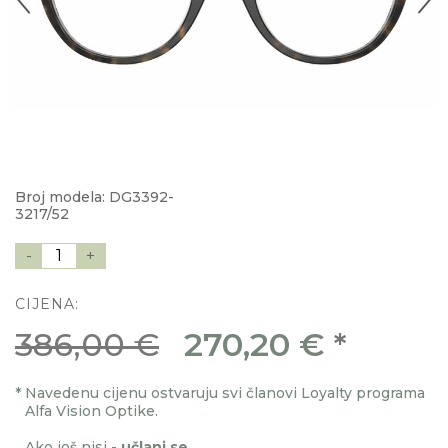
Broj modela: DG3392-
3217/52
-
1
+
CIJENA:
386,00 €
270,20 €
*
*
Navedenu cijenu ostvaruju svi članovi Loyalty programa
Alfa Vision Optike.
Ako još nisi -
učlani se
.