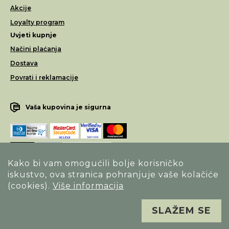
Akcije
Loyalty program
Uvjeti kupnje
Načini plaćanja
Dostava
Povrati i reklamacije
Vaša kupovina je sigurna
Kako bi vam omogućili bolje korisničko
iskustvo, ova stranica pohranjuje vaše kolačiće
Opći uvjeti poslovanja
(cookies).
Više informacija
Izjava o sigurnosti načina poslovanja
SLAŽEM SE
Sva prava pridržana. Alfa Vision optika ©
Izrada
Novena