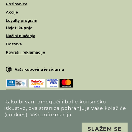
Poslovnice
Akcije
Loyalty program
Uvjeti kupnje
Načini plaćanja
Dostava
Povrati i reklamacije
Vaša kupovina je sigurna
Kako bi vam omogućili bolje korisničko
iskustvo, ova stranica pohranjuje vaše kolačiće
Opći uvjeti poslovanja
(cookies).
Više informacija
Izjava o sigurnosti načina poslovanja
SLAŽEM SE
Sva prava pridržana. Alfa Vision optika ©