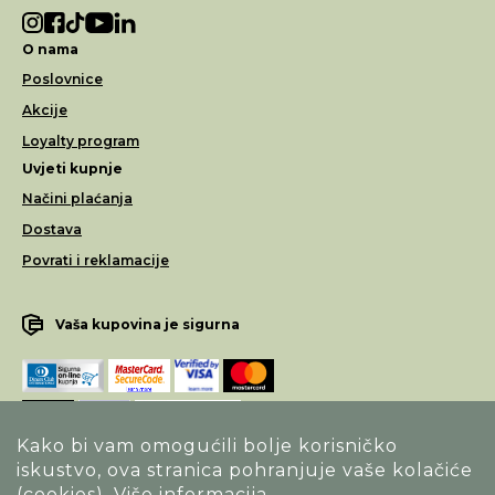
O nama
Poslovnice
Akcije
Loyalty program
Uvjeti kupnje
Načini plaćanja
Dostava
Povrati i reklamacije
Vaša kupovina je sigurna
Kako bi vam omogućili bolje korisničko
iskustvo, ova stranica pohranjuje vaše kolačiće
Opći uvjeti poslovanja
(cookies).
Više informacija