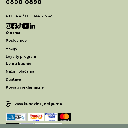
0800 0890
POTRAŽITE NAS NA:
O nama
Poslovnice
Akcije
Loyalty program
Uvjeti kupnje
Načini plaćanja
Dostava
Povrati i reklamacije
Vaša kupovina je sigurna