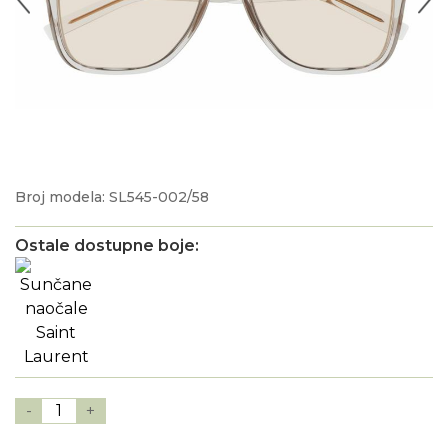
Broj modela: SL545-002/58
Ostale dostupne boje:
-
1
+