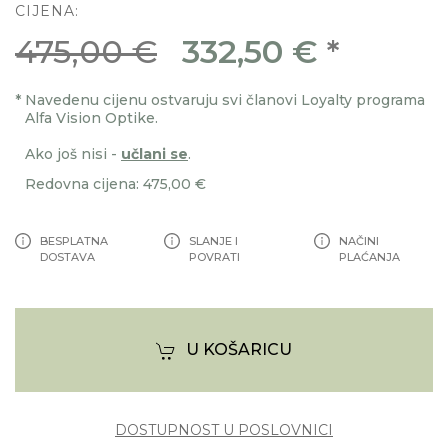
CIJENA:
475,00 €
332,50 €
*
*
Navedenu cijenu ostvaruju svi članovi Loyalty programa
Alfa Vision Optike.
Ako još nisi -
učlani se
.
Redovna cijena: 475,00 €
BESPLATNA
SLANJE I
NAČINI
DOSTAVA
POVRATI
PLAĆANJA
U KOŠARICU
DOSTUPNOST U POSLOVNICI