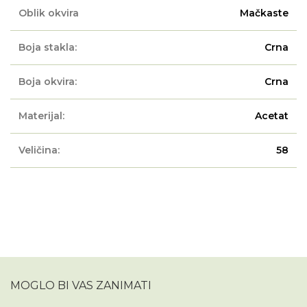
Oblik okvira
Mačkaste
Boja stakla:
Crna
Boja okvira:
Crna
Materijal:
Acetat
Veličina:
58
MOGLO BI VAS ZANIMATI