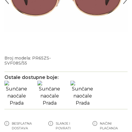
Broj modela: PR65ZS-
SVF08S/55
Ostale dostupne boje:
BESPLATNA
SLANJE I
NAČINI
DOSTAVA
POVRATI
PLAĆANJA