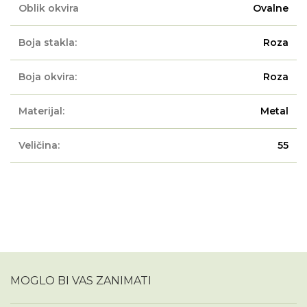
Oblik okvira
Ovalne
Boja stakla:
Roza
Boja okvira:
Roza
Materijal:
Metal
Veličina:
55
MOGLO BI VAS ZANIMATI