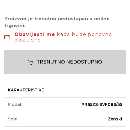
Proizvod je trenutno nedostupan u online
trgovini.
Obavijesti me
kada bude ponovno
dostupno
TRENUTNO NEDOSTUPNO
KARAKTERISTIKE
Model:
PR65ZS-SVF08S/55
Spol:
Ženski