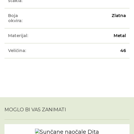
stakla:
Boja
Zlatna
okvira:
Materijal:
Metal
Veličina:
46
MOGLO BI VAS ZANIMATI