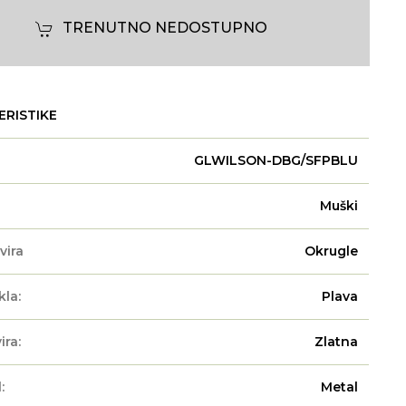
TRENUTNO NEDOSTUPNO
ERISTIKE
GLWILSON-DBG/SFPBLU
Muški
vira
Okrugle
kla:
Plava
ira:
Zlatna
:
Metal