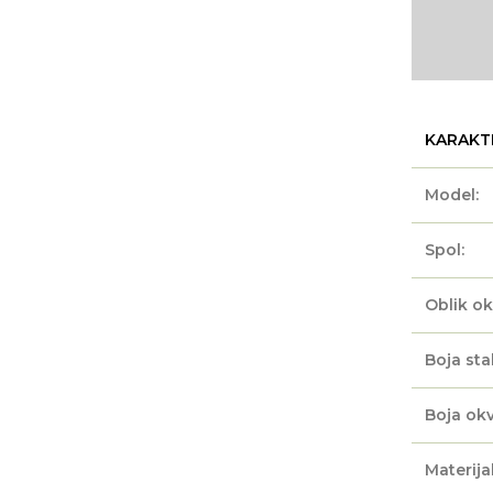
KARAKT
Model:
Spol:
Oblik ok
Boja sta
Boja okv
Materijal