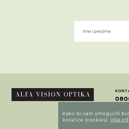
KONTA
080
Kako bi vam omogućili bolj
POTRA
kolačiće (cookies).
Više in