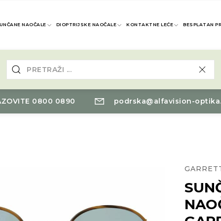
UNČANE NAOČALE
DIOPTRIJSKE NAOČALE
KONTAKTNE LEĆE
BESPLATAN P
ZOVITE 0800 0890
podrska@alfavision-optika
GARRET
SUN
NAO
GARR