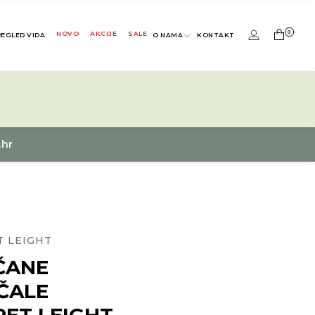
0
NOVO
AKCIJE
SALE
REGLED VIDA
O NAMA
KONTAKT
.hr
T LEIGHT
ČANE
ČALE
ET LEIGHT