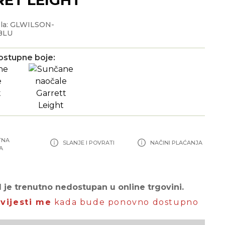
ela: GLWILSON-
BLU
ostupne boje:
TNA
SLANJE I POVRATI
NAČINI PLAĆANJA
A
 je trenutno nedostupan u online trgovini.
vijesti me
kada bude ponovno dostupno