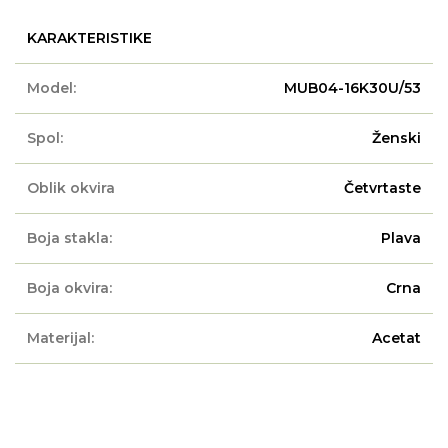
KARAKTERISTIKE
Model:
MUB04-16K30U/53
Spol:
Ženski
Oblik okvira
Četvrtaste
Boja stakla:
Plava
Boja okvira:
Crna
Materijal:
Acetat