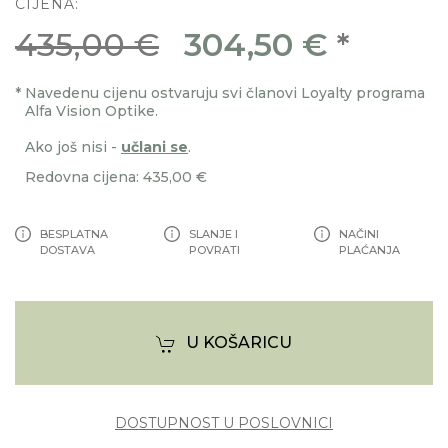
CIJENA:
435,00 €
304,50 €
*
*
Navedenu cijenu ostvaruju svi članovi Loyalty programa
Alfa Vision Optike.
Ako još nisi -
učlani se
.
Redovna cijena: 435,00 €
BESPLATNA
SLANJE I
NAČINI
DOSTAVA
POVRATI
PLAĆANJA
U KOŠARICU
DOSTUPNOST U POSLOVNICI