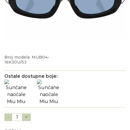
Broj modela: MUB04-
16K30U/53
Ostale dostupne boje:
-
1
+