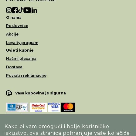
O nama
Poslovnice
Akcije
Loyalty program
Uvjeti kupnje
Načini plaćanja
Dostava
Povrati i reklamacije
Vaša kupovina je sigurna
Kako bi vam omogućili bolje korisničko
iskustvo, ova stranica pohranjuje vaše kolačiće