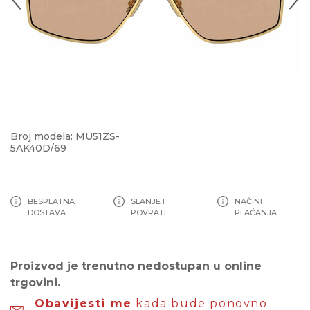
Broj modela: MU51ZS-
5AK40D/69
BESPLATNA
SLANJE I
NAČINI
DOSTAVA
POVRATI
PLAĆANJA
Proizvod je trenutno nedostupan u online
trgovini.
Obavijesti me
kada bude ponovno