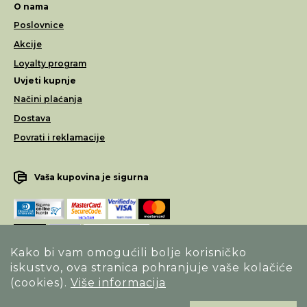
O nama
Poslovnice
Akcije
Loyalty program
Uvjeti kupnje
Načini plaćanja
Dostava
Povrati i reklamacije
Vaša kupovina je sigurna
Kako bi vam omogućili bolje korisničko
iskustvo, ova stranica pohranjuje vaše kolačiće
Opći uvjeti poslovanja
(cookies).
Više informacija
Izjava o sigurnosti načina poslovanja