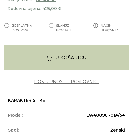
Redovna cijena: 425,00 €
BESPLATNA
SLANJE I
NAČINI
DOSTAVA
POVRATI
PLAĆANJA
U KOŠARICU
DOSTUPNOST U POSLOVNICI
KARAKTERISTIKE
Model:
LW40096I-01A/54
Spol:
Ženski