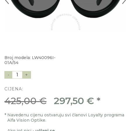
Broj modela: LW40096I-
01A/54
-
1
+
CIJENA:
425,00 €
297,50 €
*
*
Navedenu cijenu ostvaruju svi članovi Loyalty programa
Alfa Vision Optike.
Ako još nisi -
učlani se
.