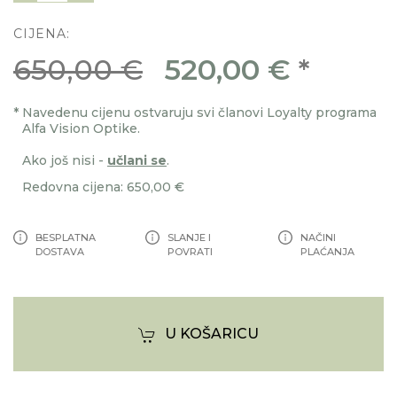
CIJENA:
650,00 €
520,00 €
*
*
Navedenu cijenu ostvaruju svi članovi Loyalty programa
Alfa Vision Optike.
Ako još nisi -
učlani se
.
Redovna cijena: 650,00 €
BESPLATNA
SLANJE I
NAČINI
DOSTAVA
POVRATI
PLAĆANJA
U KOŠARICU