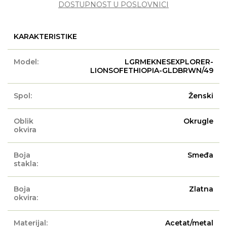
DOSTUPNOST U POSLOVNICI
KARAKTERISTIKE
Model:
LGRMEKNESEXPLORER-
LIONSOFETHIOPIA-GLDBRWN/49
Spol:
Ženski
Oblik
Okrugle
okvira
Boja
Smeđa
stakla:
Boja
Zlatna
okvira:
Materijal:
Acetat/metal