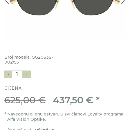
Broj modela: GG2063S-
002/55
-
1
+
CIJENA:
625,00 €
437,50 €
*
*
Navedenu cijenu ostvaruju svi članovi Loyalty programa
Alfa Vision Optike.
Ako još nisi -
učlani se
.