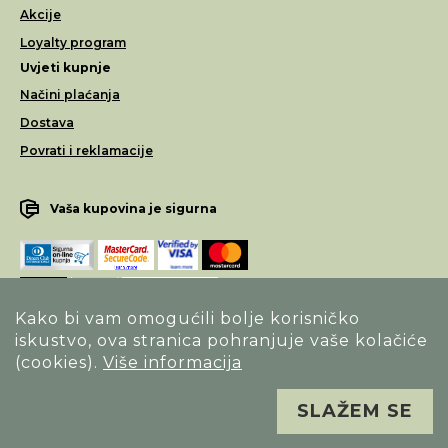
Akcije
Loyalty program
Uvjeti kupnje
Načini plaćanja
Dostava
Povrati i reklamacije
Vaša kupovina je sigurna
Kako bi vam omogućili bolje korisničko
iskustvo, ova stranica pohranjuje vaše kolačiće
Opći uvjeti poslovanja
(cookies).
Više informacija
Izjava o sigurnosti načina poslovanja
SLAŽEM SE
Sva prava pridržana. Alfa Vision optika ©
Izrada
Novena