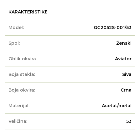
KARAKTERISTIKE
Model:
GG2052S-001/53
Spol:
Ženski
Oblik okvira
Aviator
Boja stakla:
Siva
Boja okvira:
Crna
Materijal:
Acetat/metal
Veličina:
53