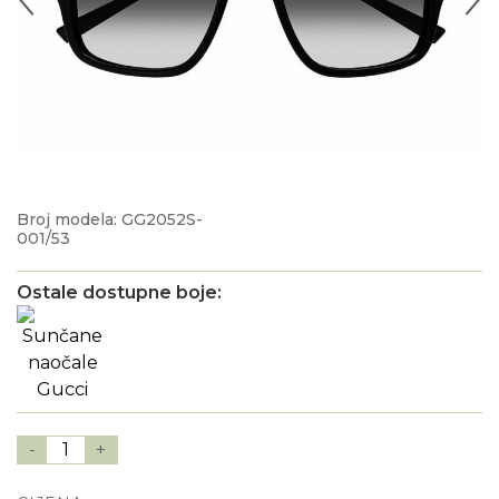
Broj modela: GG2052S-
001/53
Ostale dostupne boje:
-
1
+