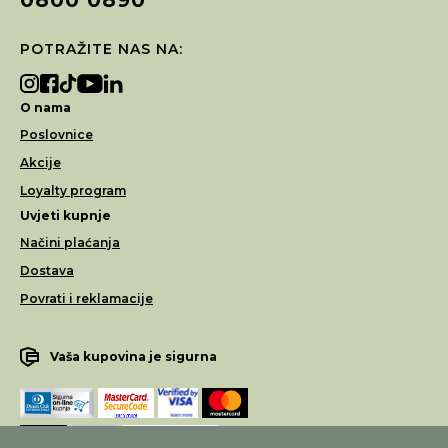
POTRAŽITE NAS NA:
O nama
Poslovnice
Akcije
Loyalty program
Uvjeti kupnje
Načini plaćanja
Dostava
Povrati i reklamacije
Vaša kupovina je sigurna