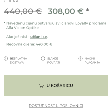
CIJENA:
440,00 €
308,00 €
*
*
Navedenu cijenu ostvaruju svi članovi Loyalty programa
Alfa Vision Optike.
Ako još nisi -
učlani se
.
Redovna cijena: 440,00 €
BESPLATNA
SLANJE I
NAČINI
DOSTAVA
POVRATI
PLAĆANJA
U KOŠARICU
DOSTUPNOST U POSLOVNICI