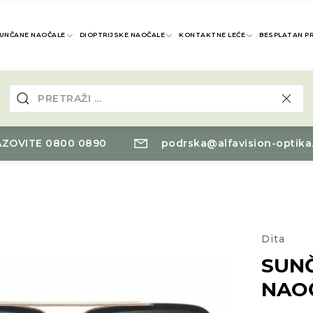
UNČANE NAOČALE
DIOPTRIJSKE NAOČALE
KONTAKTNE LEĆE
BESPLATAN P
ZOVITE 0800 0890
podrska@alfavision-optika
Dita
SUN
NAO