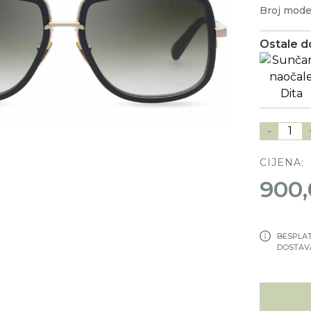
Broj mod
Ostale d
-
1
CIJENA:
900,
BESPLA
DOSTAV