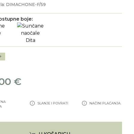
ela: DIMACHONE-F/59
ostupne boje:
+
00 €
TNA
SLANJE I POVRATI
NAČINI PLAĆANJA
A