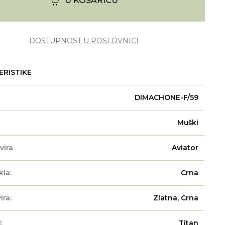
U KOŠARICU
DOSTUPNOST U POSLOVNICI
ERISTIKE
DIMACHONE-F/59
Muški
vira
Aviator
kla:
Crna
ira:
Zlatna, Crna
:
Titan