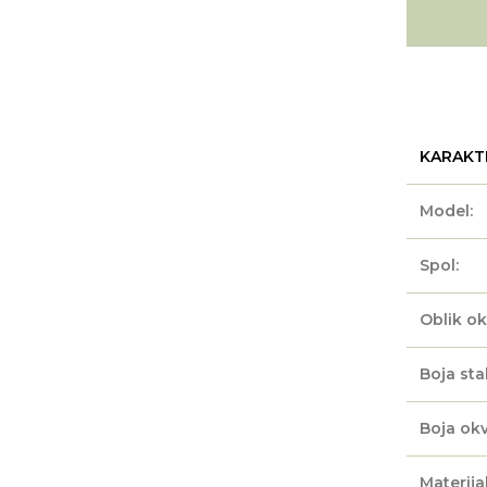
KARAKT
Model:
Spol:
Oblik ok
Boja sta
Boja okv
Materijal