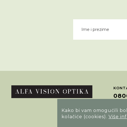
KONTA
080
Kako bi vam omogućili bolj
POTRA
kolačiće (cookies).
Više in