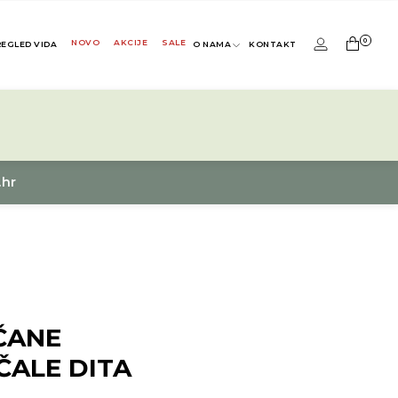
0
NOVO
AKCIJE
SALE
REGLED VIDA
O NAMA
KONTAKT
.hr
ČANE
ČALE DITA