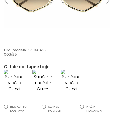
Broj modela: GG1604S-
003/53
Ostale dostupne boje:
BESPLATNA
SLANJE I
NAČINI
DOSTAVA
POVRATI
PLAĆANJA