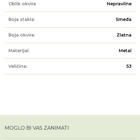
Oblik okvira
Nepravilne
Boja stakla:
Smeđa
Boja okvira:
Zlatna
Materijal:
Metal
Veličina:
53
MOGLO BI VAS ZANIMATI