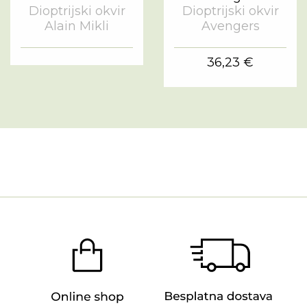
Dioptrijski okvir
Dioptrijski okvir
Alain Mikli
Avengers
36,23 €