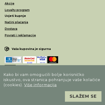
Akcije
Loyalty program
Uvjeti kupnje
Načini plaćanja
Dostava
Povrati i reklamacije
Vaša kupovina je sigurna
Kako bi vam omogućili bolje korisničko
iskustvo, ova stranica pohranjuje vaše kolačiće
Opći uvjeti poslovanja
(cookies).
Više informacija
Izjava o sigurnosti načina poslovanja
SLAŽEM SE
Sva prava pridržana. Alfa Vision optika ©
Izrada
Novena