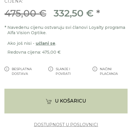
CIJENA:
475,00 €
332,50 €
*
*
Navedenu cijenu ostvaruju svi članovi Loyalty programa
Alfa Vision Optike.
Ako još nisi -
učlani se
.
Redovna cijena: 475,00 €
BESPLATNA
SLANJE I
NAČINI
DOSTAVA
POVRATI
PLAĆANJA
U KOŠARICU
DOSTUPNOST U POSLOVNICI