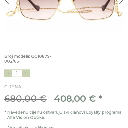
Broj modela: GG1087S-
002/63
-
1
+
CIJENA:
680,00 €
408,00 €
*
*
Navedenu cijenu ostvaruju svi članovi Loyalty programa
Alfa Vision Optike.
Ako još nisi -
učlani se
.