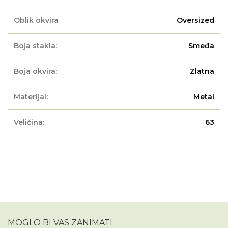
Oblik okvira
Oversized
Boja stakla:
Smeđa
Boja okvira:
Zlatna
Materijal:
Metal
Veličina:
63
MOGLO BI VAS ZANIMATI