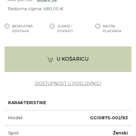
Redovna cijena: 680,00 €
BESPLATNA
SLANJE I
NAČINI
DOSTAVA
POVRATI
PLAĆANJA
U KOŠARICU
DOSTUPNOST U POSLOVNICI
KARAKTERISTIKE
Model:
GG1087S-002/63
Spol:
Ženski