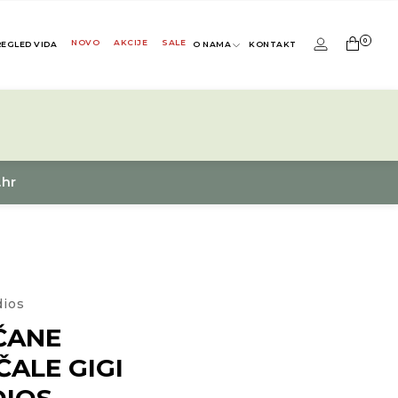
0
NOVO
AKCIJE
SALE
REGLED VIDA
O NAMA
KONTAKT
.hr
dios
ČANE
ALE GIGI
DIOS