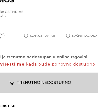
la: GSTHRIVE-
S/52
TNA
SLANJE I POVRATI
NAČINI PLAĆANJA
A
 je trenutno nedostupan u online trgovini.
vijesti me
kada bude ponovno dostupno
TRENUTNO NEDOSTUPNO
ERISTIKE