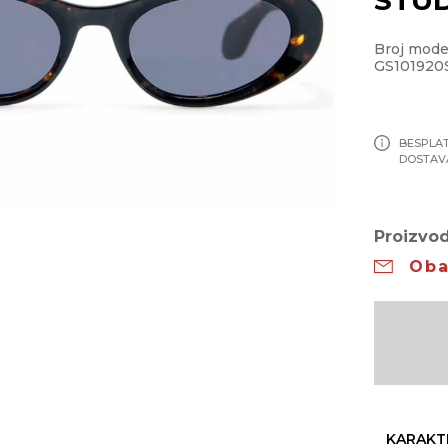
Broj mode
GS101920
BESPLA
DOSTAV
Proizvod
Oba
KARAKT