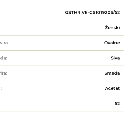
GSTHRIVE-GS101920S/52
Ženski
vira
Ovalne
kla:
Siva
ira:
Smeđa
:
Acetat
52