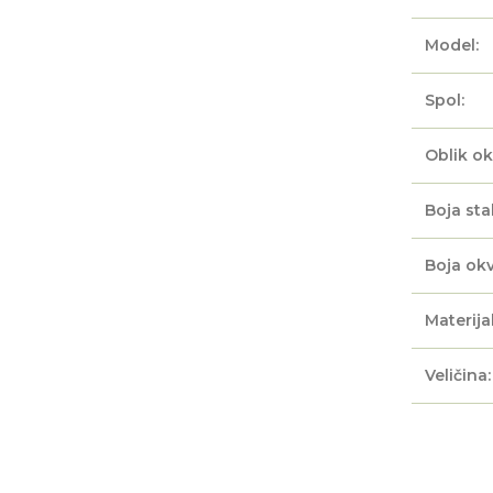
Model:
Spol:
Oblik ok
Boja sta
Boja okv
Materijal
Veličina: