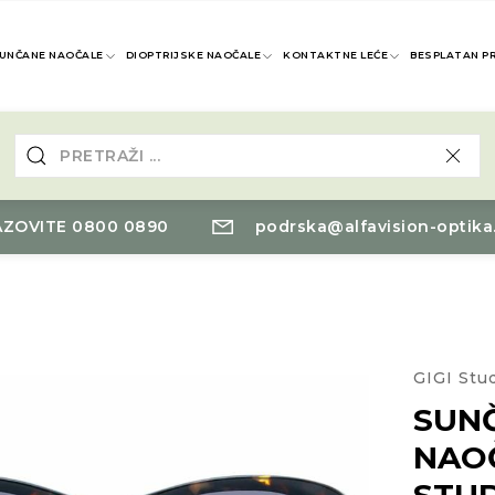
UNČANE NAOČALE
DIOPTRIJSKE NAOČALE
KONTAKTNE LEĆE
BESPLATAN P
ZOVITE 0800 0890
podrska@alfavision-optika
GIGI Stu
SUN
NAOČ
STU