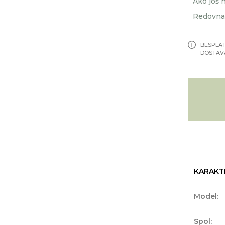
Ako još n
Redovna 
BESPLA
DOSTAV
KARAKT
Model:
Spol: