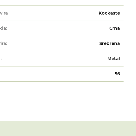
vira
Kockaste
kla:
Crna
ira:
Srebrena
:
Metal
56