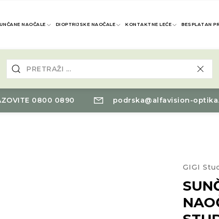
UNČANE NAOČALE
DIOPTRIJSKE NAOČALE
KONTAKTNE LEĆE
BESPLATAN P
ZOVITE 0800 0890
podrska@alfavision-optika
GIGI Stu
SUN
NAOČ
STU