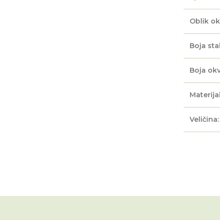
Oblik ok
Boja sta
Boja okv
Materijal
Veličina: