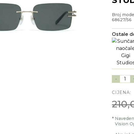
Broj mod
68627/56
Ostale d
-
1
CIJENA:
210,
*
Navedenu
Vision O