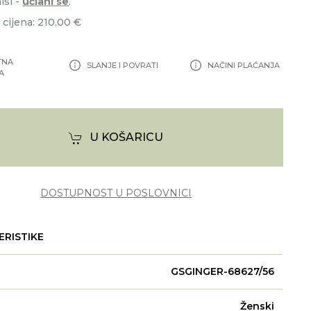
isi -
učlani se
.
cijena: 210,00 €
TNA
SLANJE I POVRATI
NAČINI PLAĆANJA
A
U KOŠARICU
DOSTUPNOST U POSLOVNICI
ERISTIKE
GSGINGER-68627/56
Ženski