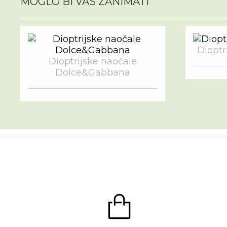
MOGLO BI VAS ZANIMATI
Dioptri
Dioptrijske naočale
Dolce&Gabbana