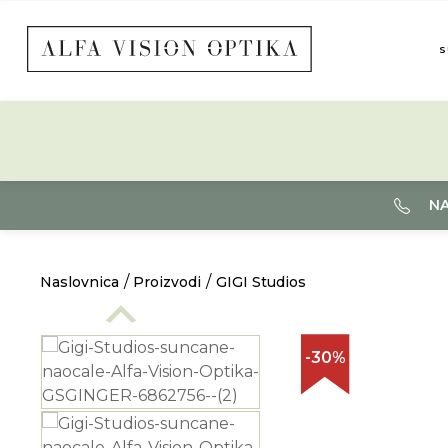
S
NA
Naslovnica
Proizvodi
GIGI Studios
-30%