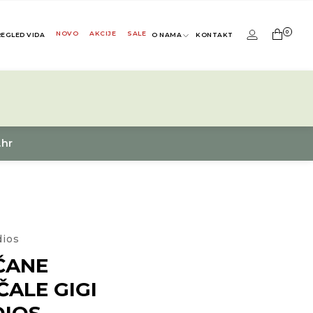
0
NOVO
AKCIJE
SALE
REGLED VIDA
O NAMA
KONTAKT
.hr
dios
ČANE
ALE GIGI
DIOS