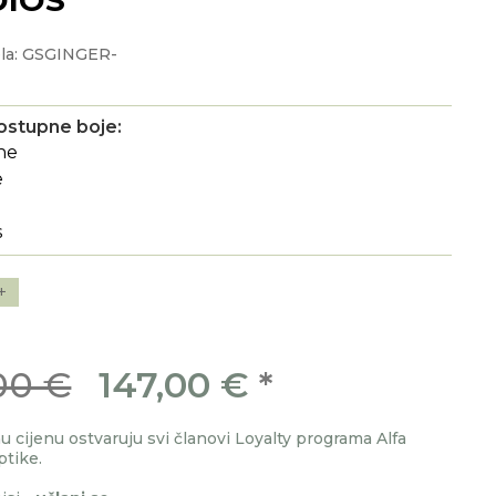
ela: GSGINGER-
ostupne boje:
+
00 €
147,00 €
*
 cijenu ostvaruju svi članovi Loyalty programa Alfa
ptike.