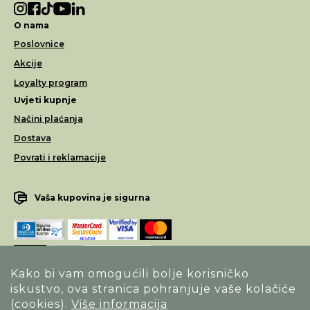
O nama
Poslovnice
Akcije
Loyalty program
Uvjeti kupnje
Načini plaćanja
Dostava
Povrati i reklamacije
Vaša kupovina je sigurna
Kako bi vam omogućili bolje korisničko
iskustvo, ova stranica pohranjuje vaše kolačiće
Opći uvjeti poslovanja
(cookies).
Više informacija