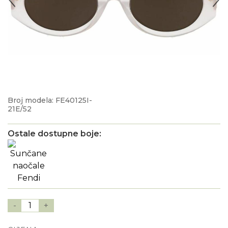
Broj modela: FE40125I-
21E/52
Ostale dostupne boje:
-
1
+