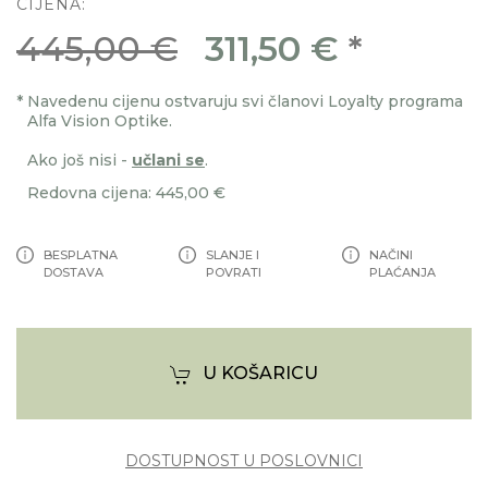
CIJENA:
445,00 €
311,50 €
*
*
Navedenu cijenu ostvaruju svi članovi Loyalty programa
Alfa Vision Optike.
Ako još nisi -
učlani se
.
Redovna cijena: 445,00 €
BESPLATNA
SLANJE I
NAČINI
DOSTAVA
POVRATI
PLAĆANJA
U KOŠARICU
DOSTUPNOST U POSLOVNICI