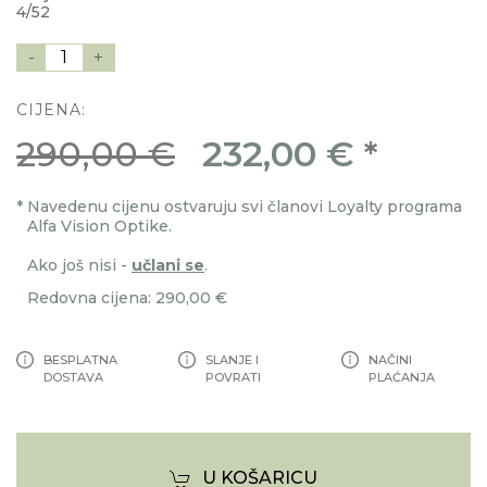
4/52
-
1
+
CIJENA:
290,00 €
232,00 €
*
*
Navedenu cijenu ostvaruju svi članovi Loyalty programa
Alfa Vision Optike.
Ako još nisi -
učlani se
.
Redovna cijena: 290,00 €
BESPLATNA
SLANJE I
NAČINI
DOSTAVA
POVRATI
PLAĆANJA
U KOŠARICU