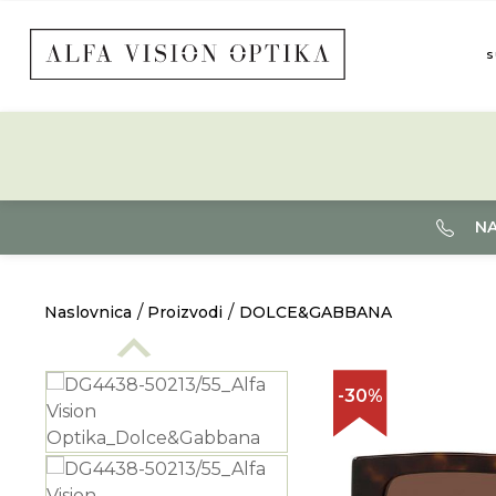
S
NA
Naslovnica
Proizvodi
DOLCE&GABBANA
-30%