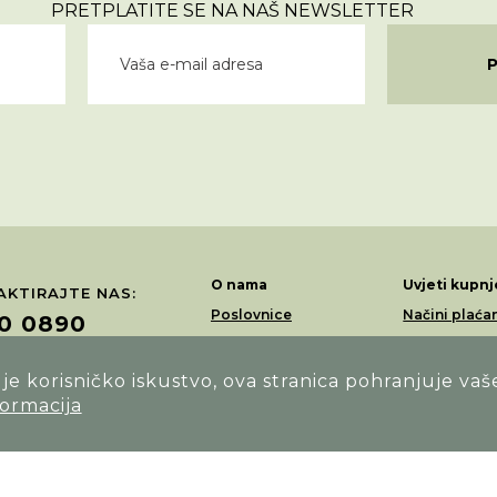
PRETPLATITE SE NA NAŠ NEWSLETTER
O nama
Uvjeti kupnj
KTIRAJTE NAS:
Poslovnice
Načini plaća
0 0890
Akcije
Dostava
Loyalty program
Povrati i rek
e korisničko iskustvo, ova stranica pohranjuje vaš
ŽITE NAS NA:
formacija