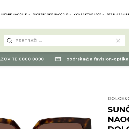
UNČANE NAOČALE
DIOPTRIJSKE NAOČALE
KONTAKTNE LEĆE
BESPLATAN P
ZOVITE 0800 0890
podrska@alfavision-optika
DOLCE&
SUN
NAO
DOL