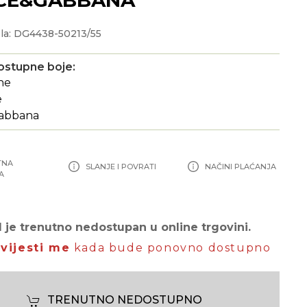
la: DG4438-50213/55
ostupne boje:
TNA
SLANJE I POVRATI
NAČINI PLAĆANJA
A
 je trenutno nedostupan u online trgovini.
vijesti me
kada bude ponovno dostupno
TRENUTNO NEDOSTUPNO