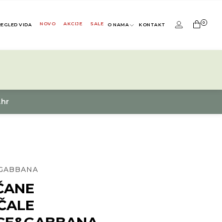
0
NOVO
AKCIJE
SALE
REGLED VIDA
O NAMA
KONTAKT
.hr
GABBANA
ČANE
ČALE
CE&GABBANA