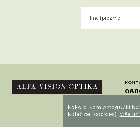
KONTA
080
Kako bi vam omogućili bolj
POTRA
kolačiće (cookies).
Više in