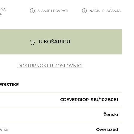
TNA
SLANJE I POVRATI
NAČINI PLAĆANJA
A
U KOŠARICU
DOSTUPNOST U POSLOVNICI
ERISTIKE
CDEVERDIOR-S1U/10ZB0E1
Ženski
vira
Oversized