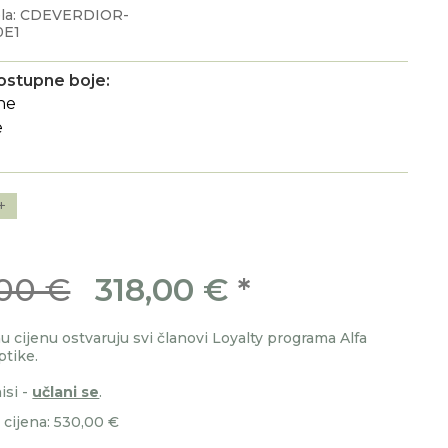
ela: CDEVERDIOR-
0E1
ostupne boje:
+
00 €
318,00 €
*
 cijenu ostvaruju svi članovi Loyalty programa Alfa
ptike.
isi -
učlani se
.
cijena: 530,00 €