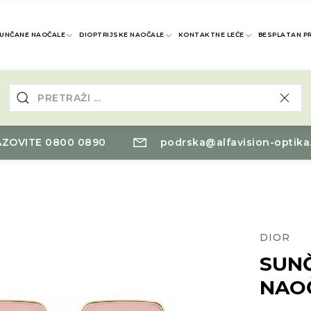
UNČANE NAOČALE
DIOPTRIJSKE NAOČALE
KONTAKTNE LEĆE
BESPLATAN P
ZOVITE 0800 0890
podrska@alfavision-optika
DIOR
SUN
NAO