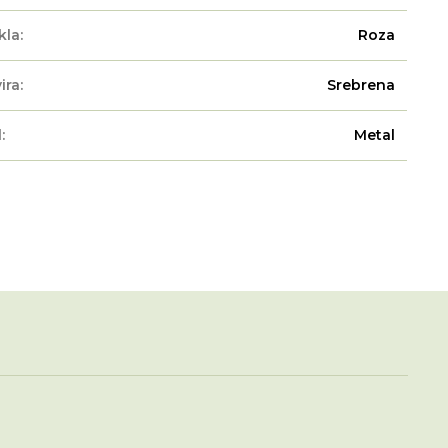
kla:
Roza
ira:
Srebrena
:
Metal