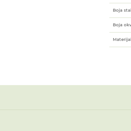
Boja sta
Boja okv
Materijal