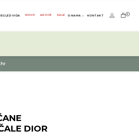
0
NOVO
AKCIJE
SALE
REGLED VIDA
O NAMA
KONTAKT
.hr
ČANE
ČALE DIOR