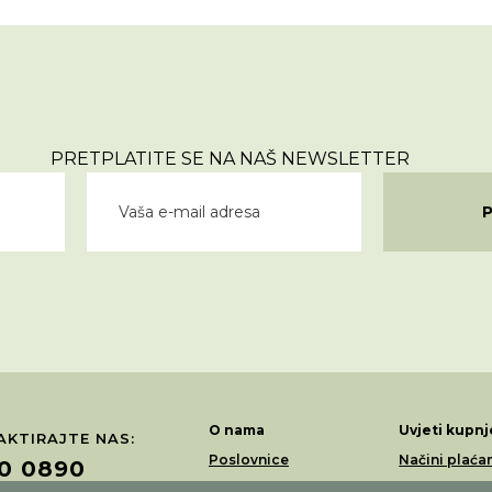
PRETPLATITE SE NA NAŠ NEWSLETTER
O nama
Uvjeti kupnj
KTIRAJTE NAS:
Poslovnice
Načini plaća
0 0890
Akcije
Dostava