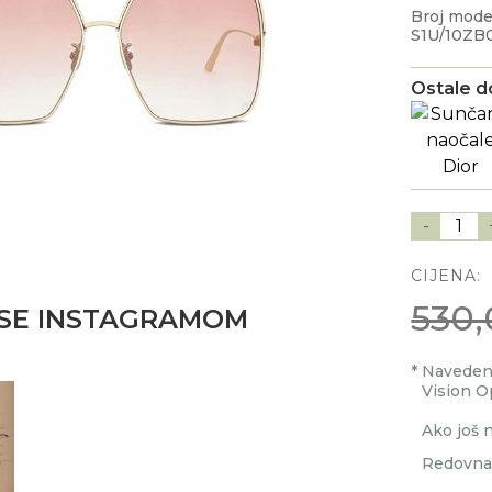
Broj mod
S1U/10ZB
Ostale d
-
1
CIJENA:
530,
J SE INSTAGRAMOM
*
Navedenu
Vision O
Ako još n
Redovna 