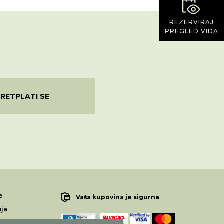
REZERVIRAJ
PREGLED VIDA
PRETPLATI SE
e
Vaša kupovina je sigurna
nja