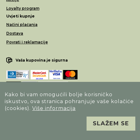
Loyalty program
Uvjeti kupnje
Načini plaćanja
Dostava
Povrati i reklamacije
Vaša kupovina je sigurna
Kako bi vam omogućili bolje korisničko
iskustvo, ova stranica pohranjuje vaše kolačiće
Opći uvjeti poslovanja
(cookies).
Više informacija
Izjava o sigurnosti načina poslovanja
SLAŽEM SE
Sva prava pridržana. Alfa Vision optika ©
Izrada
Novena