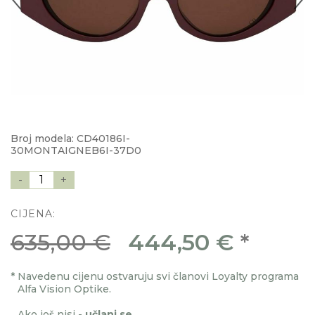
Broj modela: CD40186I-
30MONTAIGNEB6I-37D0
-
1
+
CIJENA:
635,00 €
444,50 €
*
*
Navedenu cijenu ostvaruju svi članovi Loyalty programa
Alfa Vision Optike.
Ako još nisi -
učlani se
.