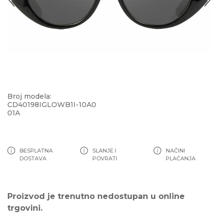
Broj modela:
CD40198IGLOWB1I-10A0
01A
BESPLATNA
SLANJE I
NAČINI
DOSTAVA
POVRATI
PLAĆANJA
Proizvod je trenutno nedostupan u online
trgovini.