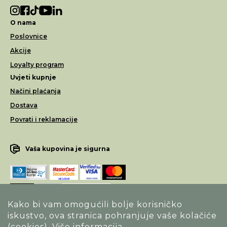
O nama
Poslovnice
Akcije
Loyalty program
Uvjeti kupnje
Načini plaćanja
Dostava
Povrati i reklamacije
Vaša kupovina je sigurna
Kako bi vam omogućili bolje korisničko
iskustvo, ova stranica pohranjuje vaše kolačiće
Opći uvjeti poslovanja
(cookies).
Više informacija