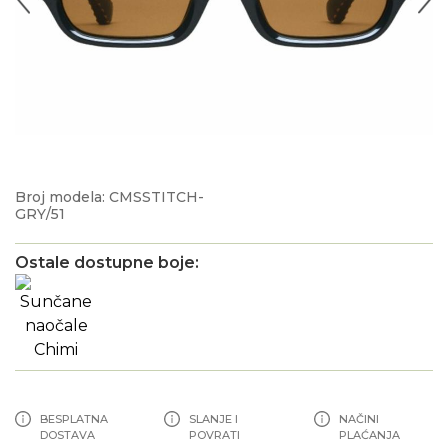
Broj modela: CMSSTITCH-
GRY/51
Ostale dostupne boje:
BESPLATNA
SLANJE I
NAČINI
DOSTAVA
POVRATI
PLAĆANJA