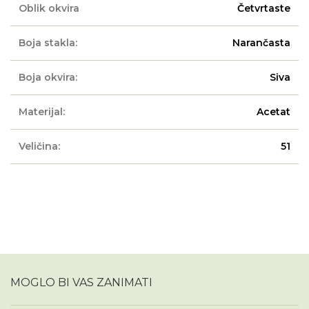
Oblik okvira
Četvrtaste
Boja stakla:
Narančasta
Boja okvira:
Siva
Materijal:
Acetat
Veličina:
51
MOGLO BI VAS ZANIMATI