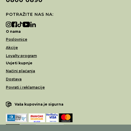
POTRAŽITE NAS NA:
O nama
Poslovnice
Akcije
Loyalty program
Uvjeti kupnje
Načini plaćanja
Dostava
Povrati i reklamacije
Vaša kupovina je sigurna