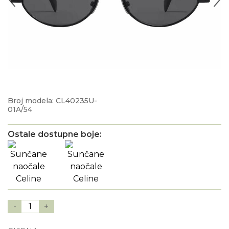
Broj modela: CL40235U-
01A/54
Ostale dostupne boje:
-
1
+