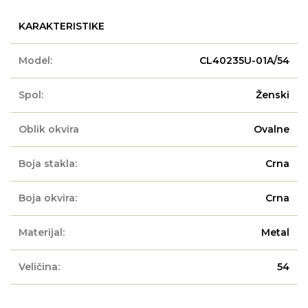
KARAKTERISTIKE
Model:
CL40235U-01A/54
Spol:
Ženski
Oblik okvira
Ovalne
Boja stakla:
Crna
Boja okvira:
Crna
Materijal:
Metal
Veličina:
54