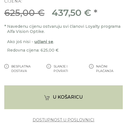
CIJENA:
625,00 €
437,50 €
*
*
Navedenu cijenu ostvaruju svi članovi Loyalty programa
Alfa Vision Optike.
Ako još nisi -
učlani se
.
Redovna cijena: 625,00 €
BESPLATNA
SLANJE I
NAČINI
DOSTAVA
POVRATI
PLAĆANJA
U KOŠARICU
DOSTUPNOST U POSLOVNICI