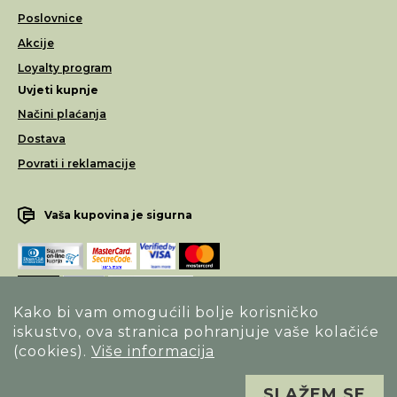
Poslovnice
Akcije
Loyalty program
Uvjeti kupnje
Načini plaćanja
Dostava
Povrati i reklamacije
Vaša kupovina je sigurna
Kako bi vam omogućili bolje korisničko
iskustvo, ova stranica pohranjuje vaše kolačiće
Opći uvjeti poslovanja
(cookies).
Više informacija
Izjava o sigurnosti načina poslovanja
SLAŽEM SE
Sva prava pridržana. Alfa Vision optika ©