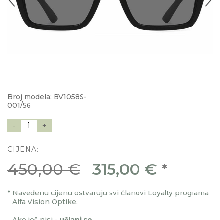
Broj modela: BV1058S-
001/56
-
1
+
CIJENA:
450,00 €
315,00 €
*
*
Navedenu cijenu ostvaruju svi članovi Loyalty programa
Alfa Vision Optike.
Ako još nisi -
učlani se
.