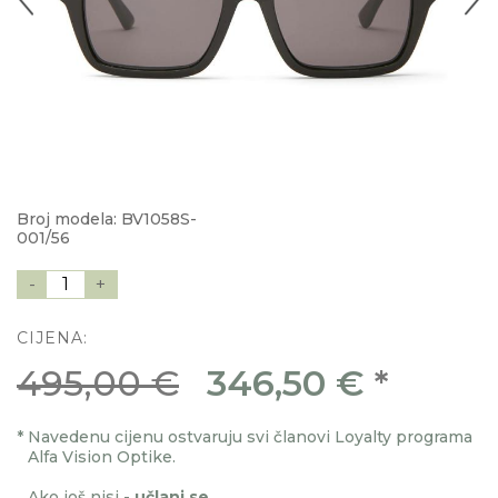
Broj modela: BV1058S-
001/56
-
1
+
CIJENA:
495,00 €
346,50 €
*
*
Navedenu cijenu ostvaruju svi članovi Loyalty programa
Alfa Vision Optike.
Ako još nisi -
učlani se
.