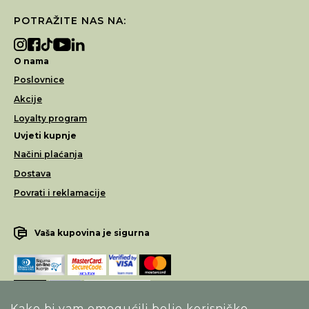
POTRAŽITE NAS NA:
O nama
Poslovnice
Akcije
Loyalty program
Uvjeti kupnje
Načini plaćanja
Dostava
Povrati i reklamacije
Vaša kupovina je sigurna
Kako bi vam omogućili bolje korisničko