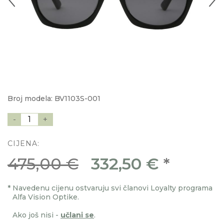
Broj modela: BV1103S-001
-
1
+
CIJENA:
475,00 €
332,50 €
*
*
Navedenu cijenu ostvaruju svi članovi Loyalty programa
Alfa Vision Optike.
Ako još nisi -
učlani se
.