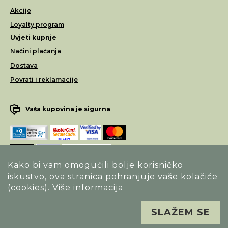
Akcije
Loyalty program
Uvjeti kupnje
Načini plaćanja
Dostava
Povrati i reklamacije
Vaša kupovina je sigurna
Kako bi vam omogućili bolje korisničko
iskustvo, ova stranica pohranjuje vaše kolačiće
Opći uvjeti poslovanja
(cookies).
Više informacija
Izjava o sigurnosti načina poslovanja
SLAŽEM SE
Sva prava pridržana. Alfa Vision optika ©
Izrada
Novena