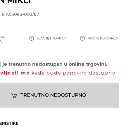
la: A05063-003/87
TNA
SLANJE I POVRATI
NAČINI PLAĆANJA
A
 je trenutno nedostupan u online trgovini.
vijesti me
kada bude ponovno dostupno
TRENUTNO NEDOSTUPNO
ERISTIKE