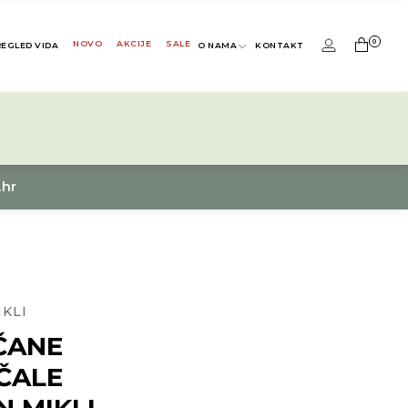
0
NOVO
AKCIJE
SALE
REGLED VIDA
O NAMA
KONTAKT
.hr
IKLI
ČANE
ČALE
N MIKLI