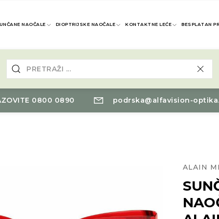
UNČANE NAOČALE
DIOPTRIJSKE NAOČALE
KONTAKTNE LEĆE
BESPLATAN P
ZOVITE 0800 0890
podrska@alfavision-optika
ALAIN M
SUN
NAO
ALAI