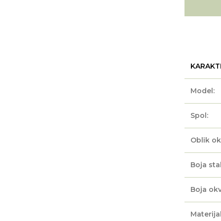
KARAKT
Model:
Spol:
Oblik ok
Boja sta
Boja okv
Materijal