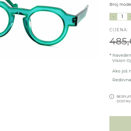
Broj mode
-
1
CIJENA:
485,
*
Navedenu
Vision O
Ako još n
Redovna 
BESPLA
DOSTAV