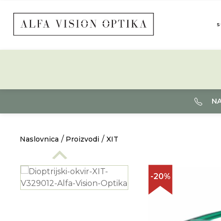
S
NA
Naslovnica
Proizvodi
XIT
-20%