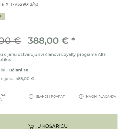
la: XIT-V329012/43
+
00 €
388,00 €
*
 cijenu ostvaruju svi članovi Loyalty programa Alfa
ptike.
isi -
učlani se
.
cijena: 485,00 €
TNA
SLANJE I POVRATI
NAČINI PLAĆANJA
A
U KOŠARICU