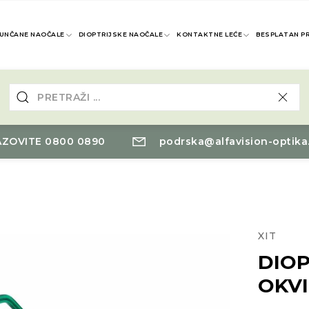
UNČANE NAOČALE
DIOPTRIJSKE NAOČALE
KONTAKTNE LEĆE
BESPLATAN P
ZOVITE 0800 0890
podrska@alfavision-optika
XIT
DIOP
OKVI