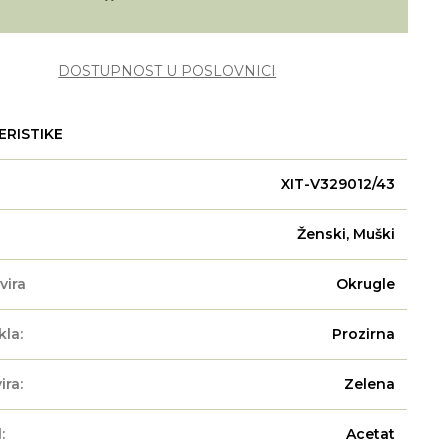
DOSTUPNOST U POSLOVNICI
ERISTIKE
XIT-V329012/43
Ženski, Muški
vira
Okrugle
kla:
Prozirna
ira:
Zelena
:
Acetat