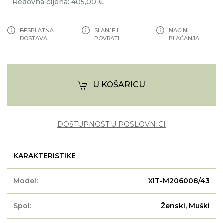
Redovna cijena: 405,00 €
BESPLATNA
SLANJE I
NAČINI
DOSTAVA
POVRATI
PLAĆANJA
U KOŠARICU
DOSTUPNOST U POSLOVNICI
KARAKTERISTIKE
Model:
XIT-M206008/43
Spol:
Ženski, Muški