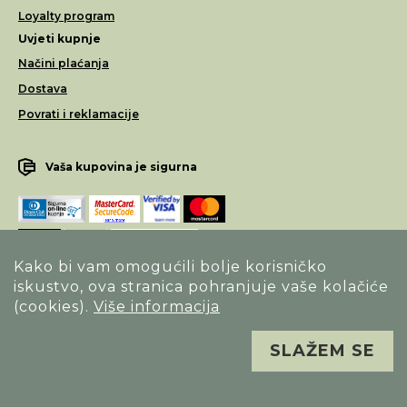
Loyalty program
Uvjeti kupnje
Načini plaćanja
Dostava
Povrati i reklamacije
Vaša kupovina je sigurna
Kako bi vam omogućili bolje korisničko
iskustvo, ova stranica pohranjuje vaše kolačiće
Opći uvjeti poslovanja
(cookies).
Više informacija
Izjava o sigurnosti načina poslovanja
SLAŽEM SE
Sva prava pridržana. Alfa Vision optika ©
Izrada
Novena