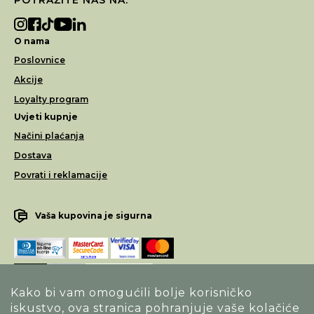
O nama
Poslovnice
Akcije
Loyalty program
Uvjeti kupnje
Načini plaćanja
Dostava
Povrati i reklamacije
Vaša kupovina je sigurna
Kako bi vam omogućili bolje korisničko
iskustvo, ova stranica pohranjuje vaše kolačiće