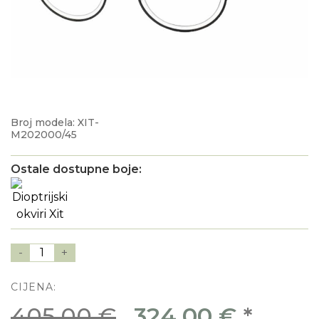
Broj modela: XIT-
M202000/45
Ostale dostupne boje:
-
1
+
CIJENA:
405,00 €
324,00 €
*