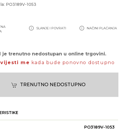
la: PO3189V-1053
TNA
SLANJE I POVRATI
NAČINI PLAĆANJA
A
 je trenutno nedostupan u online trgovini.
vijesti me
kada bude ponovno dostupno
TRENUTNO NEDOSTUPNO
ERISTIKE
PO3189V-1053