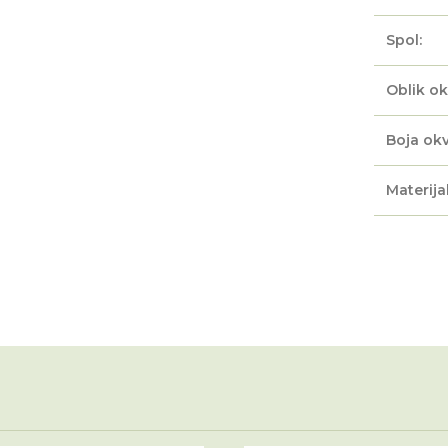
Spol:
Oblik ok
Boja okv
Materijal