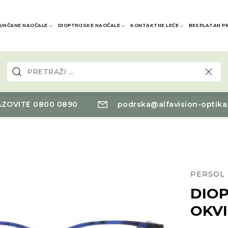
UNČANE NAOČALE
DIOPTRIJSKE NAOČALE
KONTAKTNE LEĆE
BESPLATAN P
ZOVITE 0800 0890
podrska@alfavision-optika
PERSOL
DIOP
OKVI