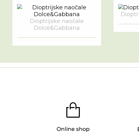
Dioptri
Dioptrijske naočale
Dolce&Gabbana