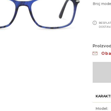
Broj mode
BESPLA
DOSTAV
Proizvod
Oba
KARAKT
Model: