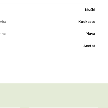
Muški
vira
Kockaste
ira:
Plava
:
Acetat