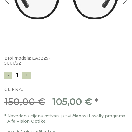
Broj modela: EA3225-
5001/52
-
1
+
CIJENA:
150,00 €
105,00 €
*
*
Navedenu cijenu ostvaruju svi članovi Loyalty programa
Alfa Vision Optike.
Ako još nisi -
učlani se
.