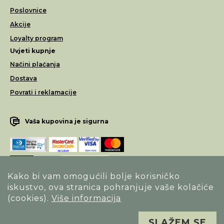
Poslovnice
Akcije
Loyalty program
Uvjeti kupnje
Načini plaćanja
Dostava
Povrati i reklamacije
Vaša kupovina je sigurna
Kako bi vam omogućili bolje korisničko
iskustvo, ova stranica pohranjuje vaše kolačiće
Opći uvjeti poslovanja
(cookies).
Više informacija
Izjava o sigurnosti načina poslovanja
SLAŽEM SE
Sva prava pridržana. Alfa Vision optika ©