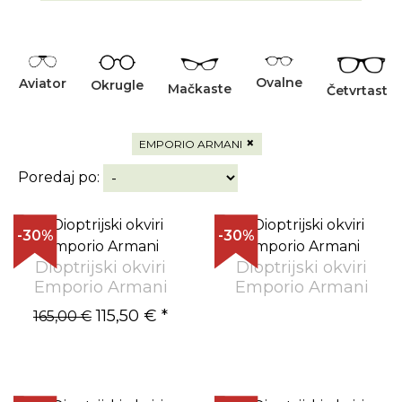
Ovalne
Aviator
Okrugle
Mačkaste
Četvrtaste
×
EMPORIO ARMANI
Poredaj po:
-30%
-30%
Dioptrijski okviri
Dioptrijski okviri
Emporio Armani
Emporio Armani
115,50 €
*
165,00 €