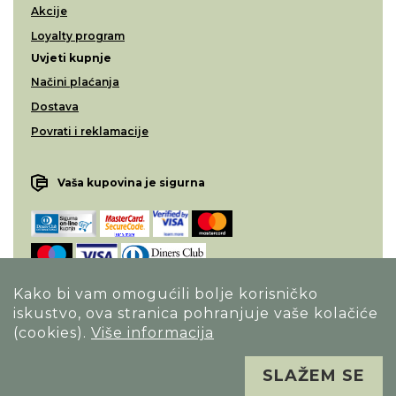
Akcije
Loyalty program
Uvjeti kupnje
Načini plaćanja
Dostava
Povrati i reklamacije
Vaša kupovina je sigurna
Kako bi vam omogućili bolje korisničko
iskustvo, ova stranica pohranjuje vaše kolačiće
Opći uvjeti poslovanja
(cookies).
Više informacija
Izjava o sigurnosti načina poslovanja
Sva prava pridržana. Alfa Vision optika ©
SLAŽEM SE
Izrada
Novena