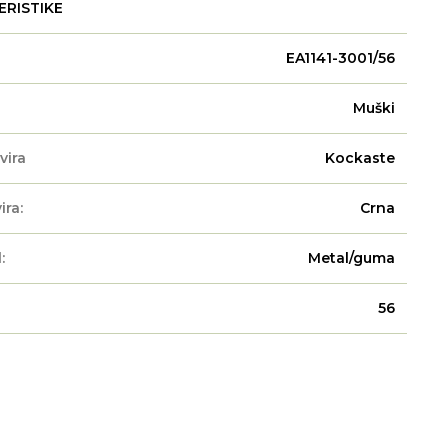
ERISTIKE
EA1141-3001/56
Muški
vira
Kockaste
ira:
Crna
:
Metal/guma
56