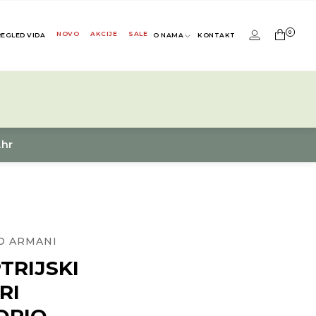
0
NOVO
AKCIJE
SALE
REGLED VIDA
O NAMA
KONTAKT
.hr
O ARMANI
TRIJSKI
RI
ORIO