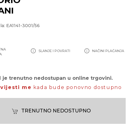
ANI
la: EA1141-3001/56
TNA
SLANJE I POVRATI
NAČINI PLAĆANJA
A
 je trenutno nedostupan u online trgovini.
vijesti me
kada bude ponovno dostupno
TRENUTNO NEDOSTUPNO