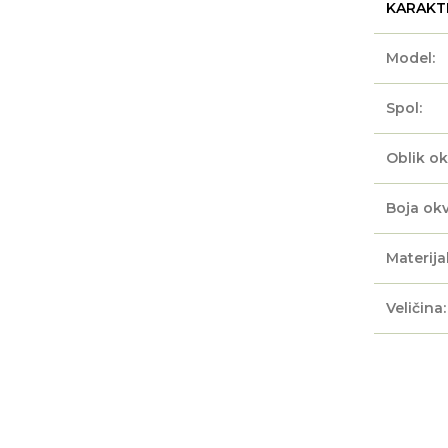
KARAKT
Model:
Spol:
Oblik ok
Boja okv
Materijal
Veličina: