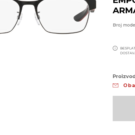
ARM
Broj mode
BESPLA
DOSTAV
Proizvod
Oba