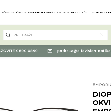
UNČANE NAOČALE
DIOPTRIJSKE NAOČALE
KONTAKTNE LEĆE
BESPLATAN P
ZOVITE 0800 0890
podrska@alfavision-optika
EMPORI
DIOP
OKVI
EMP