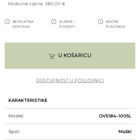
Redovna cijena: 380,00 €
BESPLATNA
SLANJE I
NAČINI
DOSTAVA
POVRATI
PLAĆANJA
U KOŠARICU
DOSTUPNOST U POSLOVNICI
KARAKTERISTIKE
Model:
OV5184-1005L
Spol:
Muški