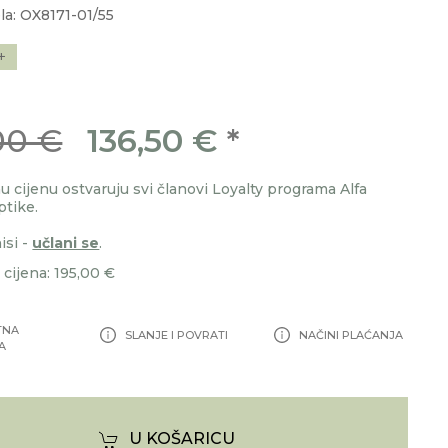
la: OX8171-01/55
+
00 €
136,50 €
*
 cijenu ostvaruju svi članovi Loyalty programa Alfa
ptike.
isi -
učlani se
.
cijena: 195,00 €
TNA
SLANJE I POVRATI
NAČINI PLAĆANJA
A
U KOŠARICU