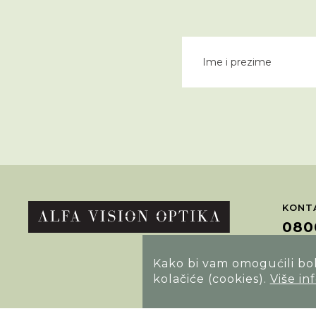
KONTA
080
Kako bi vam omogućili bolj
POTRA
kolačiće (cookies).
Više in