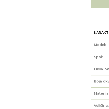
KARAKT
Model:
Spol:
Oblik ok
Boja okv
Materijal
Veličina: