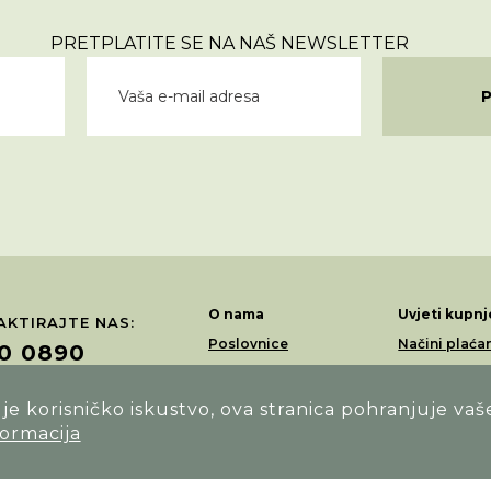
PRETPLATITE SE NA NAŠ NEWSLETTER
O nama
Uvjeti kupnj
KTIRAJTE NAS:
Poslovnice
Načini plaća
0 0890
Akcije
Dostava
Loyalty program
Povrati i rek
e korisničko iskustvo, ova stranica pohranjuje vaš
ŽITE NAS NA:
formacija