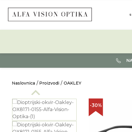
S
NA
Naslovnica
Proizvodi
OAKLEY
-30%