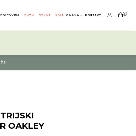
0
NOVO
AKCIJE
SALE
REGLED VIDA
O NAMA
KONTAKT
.hr
TRIJSKI
R OAKLEY