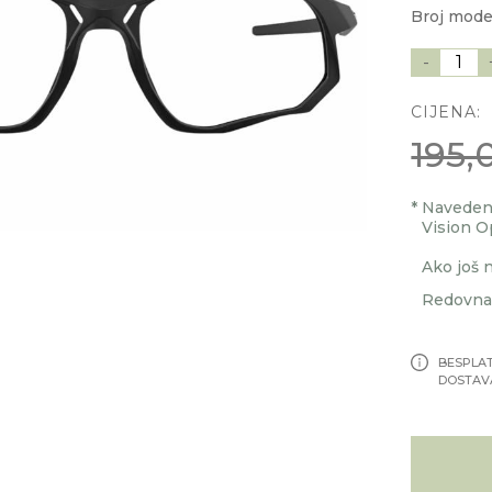
Broj mode
-
1
CIJENA:
195,
*
Navedenu
Vision O
Ako još n
Redovna 
BESPLA
DOSTAV