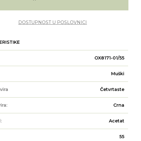
DOSTUPNOST U POSLOVNICI
ERISTIKE
OX8171-01/55
Muški
vira
Četvrtaste
ira:
Crna
:
Acetat
55