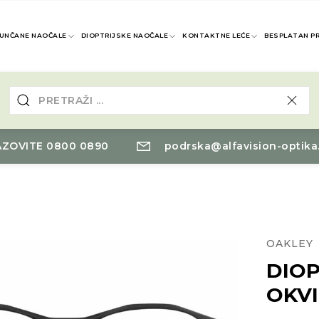
UNČANE NAOČALE
DIOPTRIJSKE NAOČALE
KONTAKTNE LEĆE
BESPLATAN P
ZOVITE 0800 0890
podrska@alfavision-optika
OAKLEY
DIOP
OKVI